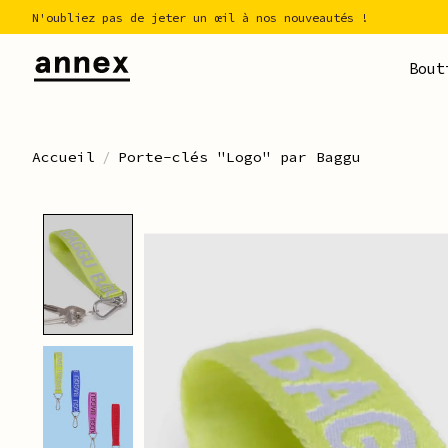
N'oubliez pas de jeter un œil à nos nouveautés !
Bout
Accueil
/
Porte-clés "Logo" par Baggu
Product image slideshow Ite