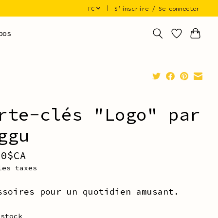
FC
S’inscrire / Se connecter
pos
rte-clés "Logo" par
ggu
00$CA
les taxes
ssoires pour un quotidien amusant.
 stock