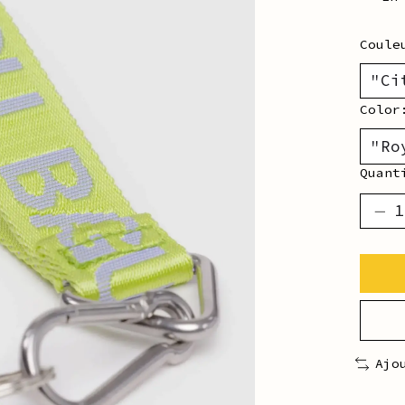
Coul
Colo
Quant
Ajo