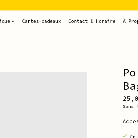
ique
Cartes-cadeaux
Contact & Horaire
À Pro
Po
ms
Ba
25,
Sans 
Acce
En