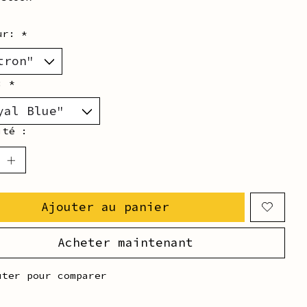
eur:
*
r:
*
ité :
Ajouter au panier
Acheter maintenant
uter pour comparer