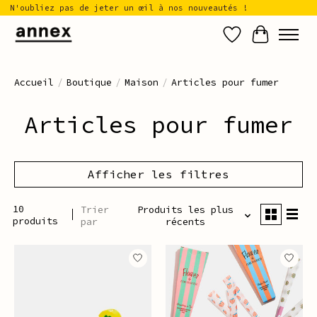
N'oubliez pas de jeter un œil à nos nouveautés !
Liste de sou
Panier
Accueil
/
Boutique
/
Maison
/
Articles pour fumer
Articles pour fumer
Afficher les filtres
10
Trier
Produits les plus
produits
par
récents