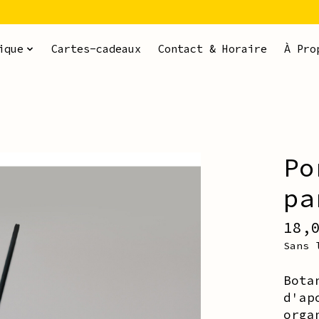
ique
Cartes-cadeaux
Contact & Horaire
À Pro
Po
ms
pa
18,
Sans 
Bota
d'ap
orga