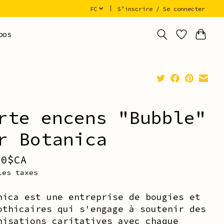
FC
S’inscrire / Se connecter
pos
rte encens "Bubble"
r Botanica
00$CA
les taxes
nica est une entreprise de bougies et
othicaires qui s'engage à soutenir des
nisations caritatives avec chaque