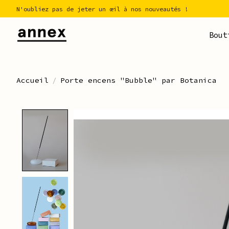
N'oubliez pas de jeter un œil à nos nouveautés !
Bout
Accueil
/
Porte encens "Bubble" par Botanica
Product image slideshow Ite