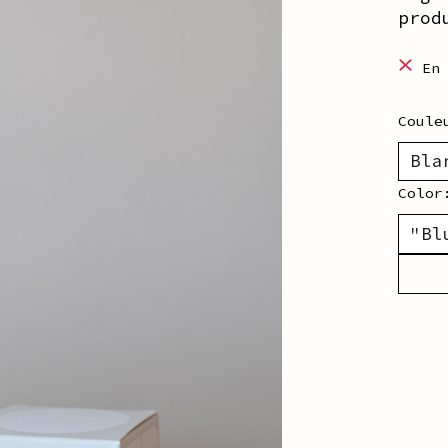
prod
En
Coul
Colo