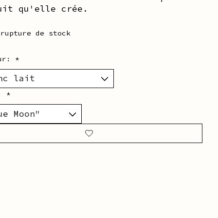
uit qu'elle crée.
 rupture de stock
eur:
*
r:
*