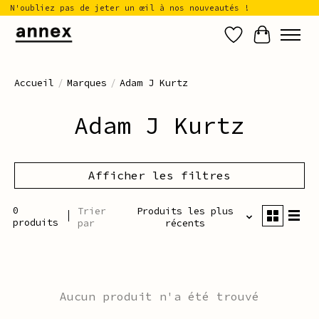
N'oubliez pas de jeter un œil à nos nouveautés !
Liste de sou
Panier
Accueil
/
Marques
/
Adam J Kurtz
Adam J Kurtz
Afficher les filtres
0
Trier
Produits les plus
produits
par
récents
Aucun produit n'a été trouvé