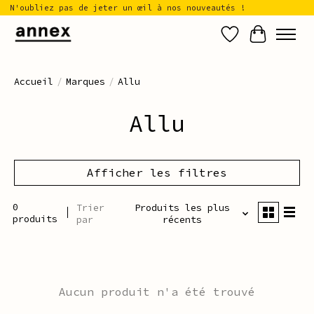
N'oubliez pas de jeter un œil à nos nouveautés !
Liste de sou
Panier
Accueil
/
Marques
/
Allu
Allu
Afficher les filtres
0
Trier
Produits les plus
produits
par
récents
Aucun produit n'a été trouvé