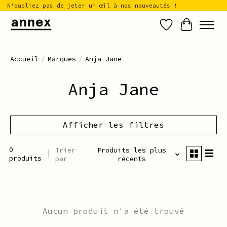
N'oubliez pas de jeter un œil à nos nouveautés !
Liste de sou
Panier
Accueil
/
Marques
/
Anja Jane
Anja Jane
Afficher les filtres
0
Trier
Produits les plus
produits
par
récents
Aucun produit n'a été trouvé