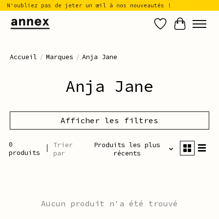
N'oubliez pas de jeter un œil à nos nouveautés !
Liste de sou
Panier
Accueil
/
Marques
/
Anja Jane
Anja Jane
Afficher les filtres
0
Trier
Produits les plus
produits
par
récents
Aucun produit n'a été trouvé