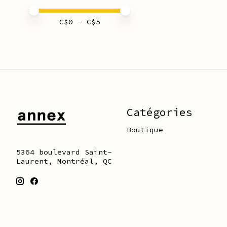
Prix minimum
Price maximum value
C$
0
- C$
5
Catégories
Boutique
5364 boulevard Saint-
Laurent, Montréal, QC