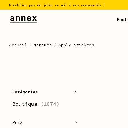
N'oubliez pas de jeter un œil à nos nouveautés !
Bout
Accueil
/
Marques
/
Apply Stickers
Catégories
Boutique
(1074)
Prix