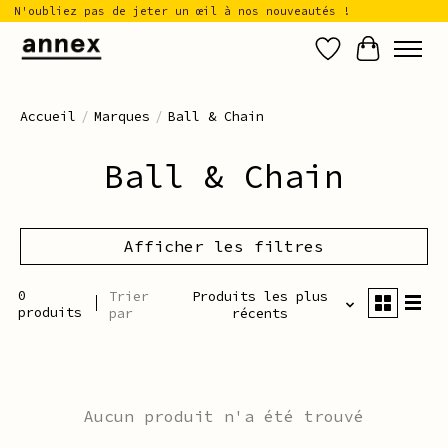
N'oubliez pas de jeter un œil à nos nouveautés !
Liste de sou
Panier
Accueil
/
Marques
/
Ball & Chain
Ball & Chain
Afficher les filtres
0
Trier
Produits les plus
produits
par
récents
Aucun produit n'a été trouvé