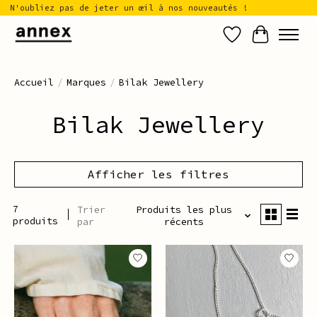
N'oubliez pas de jeter un œil à nos nouveautés !
Liste de sou
Panier
Accueil
/
Marques
/
Bilak Jewellery
Bilak Jewellery
Afficher les filtres
7
Trier
Produits les plus
produits
par
récents