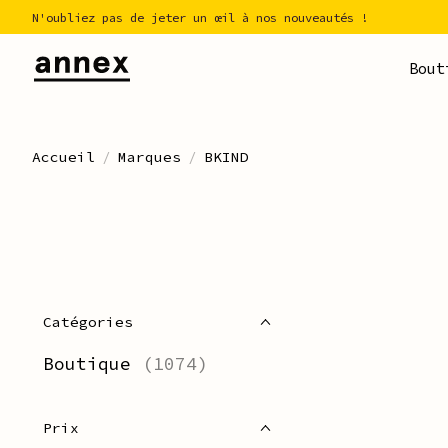
N'oubliez pas de jeter un œil à nos nouveautés !
Bout
Accueil
/
Marques
/
BKIND
Catégories
Boutique
(1074)
Prix