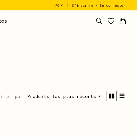
FC
S’inscrire / Se connecter
pos
Trier par
Produits les plus récents