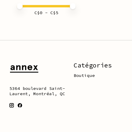
Prix minimum
Price maximum value
C$
0
- C$
5
Catégories
Boutique
5364 boulevard Saint-
Laurent, Montréal, QC