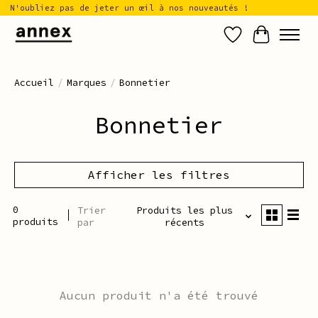
N'oubliez pas de jeter un œil à nos nouveautés !
Liste de sou
Panier
Accueil
/
Marques
/
Bonnetier
Bonnetier
Afficher les filtres
0
Trier
Produits les plus
produits
par
récents
Aucun produit n'a été trouvé