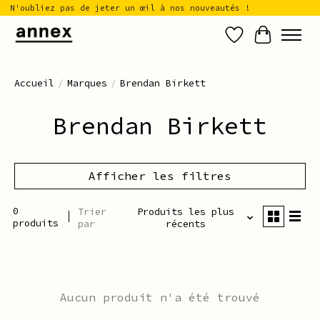
N'oubliez pas de jeter un œil à nos nouveautés !
Liste de sou
Panier
Accueil
/
Marques
/
Brendan Birkett
Brendan Birkett
Afficher les filtres
0
Trier
Produits les plus
produits
par
récents
Aucun produit n'a été trouvé