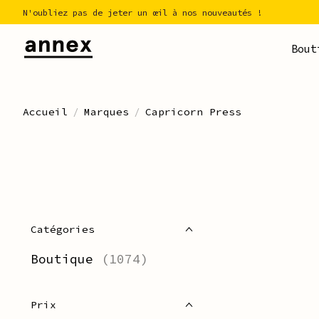
N'oubliez pas de jeter un œil à nos nouveautés !
Bout
Accueil
/
Marques
/
Capricorn Press
Catégories
Boutique
(1074)
Prix