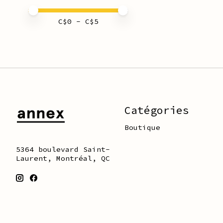
Prix minimum
Price maximum value
C$
0
- C$
5
Catégories
Boutique
5364 boulevard Saint-
Laurent, Montréal, QC