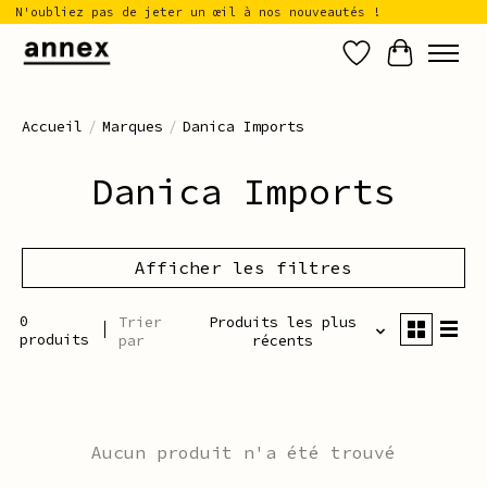
N'oubliez pas de jeter un œil à nos nouveautés !
Liste de sou
Panier
Accueil
/
Marques
/
Danica Imports
Danica Imports
Afficher les filtres
0
Trier
Produits les plus
produits
par
récents
Aucun produit n'a été trouvé