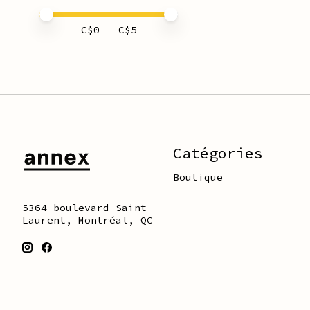
Prix minimum
Price maximum value
C$
0
- C$
5
Catégories
Boutique
5364 boulevard Saint-
Laurent, Montréal, QC