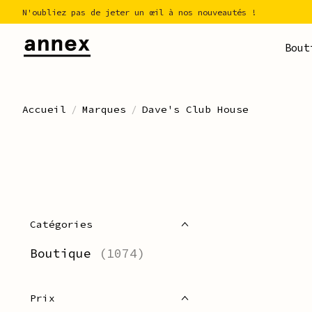
N'oubliez pas de jeter un œil à nos nouveautés !
Bout
Accueil
/
Marques
/
Dave's Club House
Catégories
Boutique
(1074)
Prix