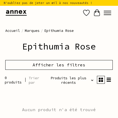
N'oubliez pas de jeter un œil à nos nouveautés !
Liste de sou
Panier
Accueil
/
Marques
/
Epithumia Rose
Epithumia Rose
Afficher les filtres
0
Trier
Produits les plus
produits
par
récents
Aucun produit n'a été trouvé