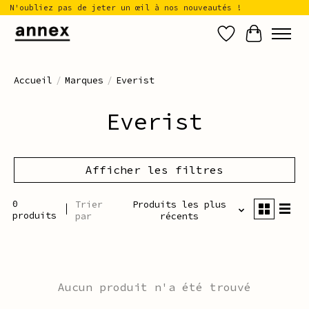
N'oubliez pas de jeter un œil à nos nouveautés !
Liste de sou
Panier
Accueil
/
Marques
/
Everist
Everist
Afficher les filtres
0
Trier
Produits les plus
produits
par
récents
Aucun produit n'a été trouvé