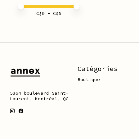
Prix minimum
Price maximum value
C$
0
- C$
5
Catégories
Boutique
5364 boulevard Saint-
Laurent, Montréal, QC