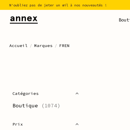
N'oubliez pas de jeter un œil à nos nouveautés !
Bout
Accueil
/
Marques
/
FREN
Catégories
Boutique
(1074)
Prix