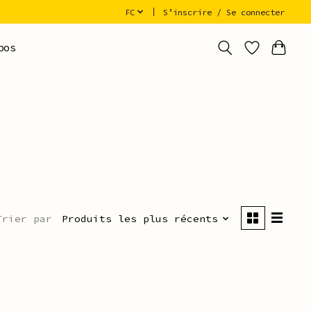
FC
S’inscrire / Se connecter
pos
Trier par
Produits les plus récents