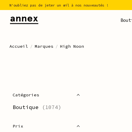
N'oubliez pas de jeter un œil à nos nouveautés !
Bout
Accueil
/
Marques
/
High Noon
Catégories
Boutique
(1074)
Prix