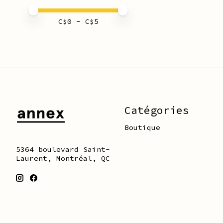
Prix minimum
Price maximum value
C$
0
- C$
5
Catégories
Boutique
5364 boulevard Saint-
Laurent, Montréal, QC