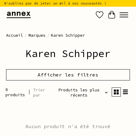
N'oubliez pas de jeter un œil à nos nouveautés !
Liste de sou
Panier
Accueil
/
Marques
/
Karen Schipper
Karen Schipper
Afficher les filtres
0
Trier
Produits les plus
produits
par
récents
Aucun produit n'a été trouvé