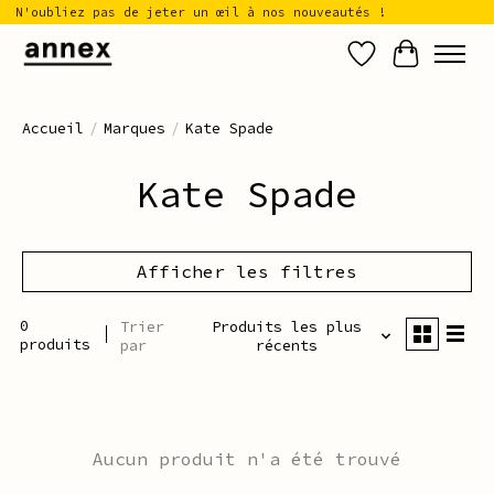
N'oubliez pas de jeter un œil à nos nouveautés !
Liste de sou
Panier
Accueil
/
Marques
/
Kate Spade
Kate Spade
Afficher les filtres
0
Trier
Produits les plus
produits
par
récents
Aucun produit n'a été trouvé