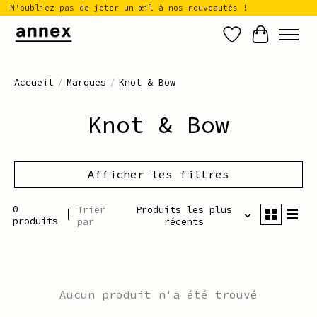
N'oubliez pas de jeter un œil à nos nouveautés !
Liste de sou
Panier
Accueil
/
Marques
/
Knot & Bow
Knot & Bow
Afficher les filtres
0
Trier
Produits les plus
produits
par
récents
Aucun produit n'a été trouvé