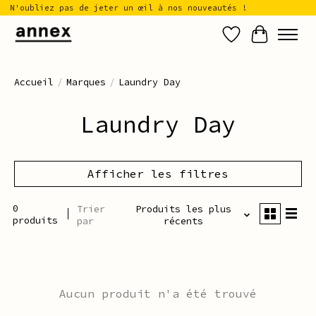
N'oubliez pas de jeter un œil à nos nouveautés !
Liste de sou
Panier
Accueil
/
Marques
/
Laundry Day
Laundry Day
Afficher les filtres
0
Trier
Produits les plus
produits
par
récents
Aucun produit n'a été trouvé