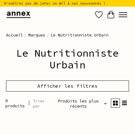
N'oubliez pas de jeter un œil à nos nouveautés !
Liste de sou
Panier
Accueil
/
Marques
/
Le Nutritionniste Urbain
Le Nutritionniste
Urbain
Afficher les filtres
0
Trier
Produits les plus
produits
par
récents