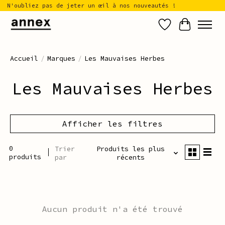
N'oubliez pas de jeter un œil à nos nouveautés !
Liste de sou
Panier
Accueil
/
Marques
/
Les Mauvaises Herbes
Les Mauvaises Herbes
Afficher les filtres
0
Trier
Produits les plus
produits
par
récents
Aucun produit n'a été trouvé