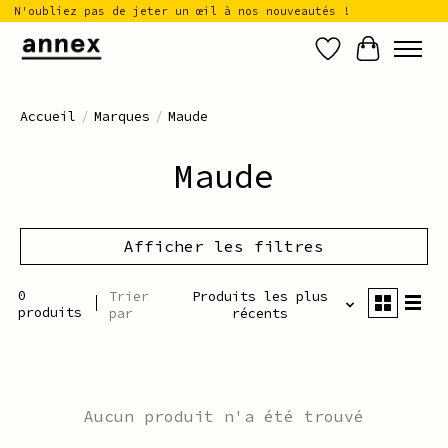
N'oubliez pas de jeter un œil à nos nouveautés !
Liste de sou
Panier
Accueil
/
Marques
/
Maude
Maude
Afficher les filtres
0
Trier
Produits les plus
produits
par
récents
Aucun produit n'a été trouvé