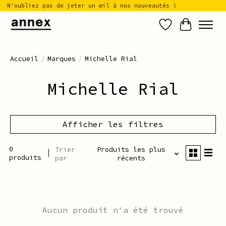
N'oubliez pas de jeter un œil à nos nouveautés !
Liste de sou
Panier
Accueil
/
Marques
/
Michelle Rial
Michelle Rial
Afficher les filtres
0
Trier
Produits les plus
produits
par
récents
Aucun produit n'a été trouvé