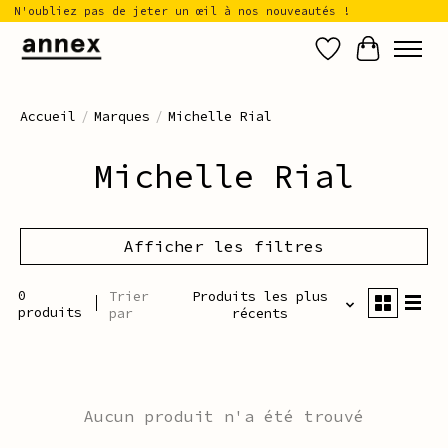
N'oubliez pas de jeter un œil à nos nouveautés !
Liste de sou
Panier
Accueil
/
Marques
/
Michelle Rial
Michelle Rial
Afficher les filtres
0
Trier
Produits les plus
produits
par
récents
Aucun produit n'a été trouvé