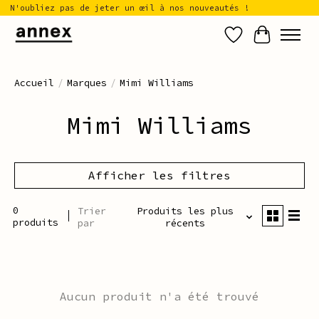
N'oubliez pas de jeter un œil à nos nouveautés !
Liste de sou
Panier
Accueil
/
Marques
/
Mimi Williams
Mimi Williams
Afficher les filtres
0
Trier
Produits les plus
produits
par
récents
Aucun produit n'a été trouvé