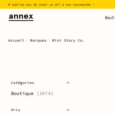
N'oubliez pas de jeter un œil à nos nouveautés !
Bout
Accueil
/
Marques
/
Mini Story Co.
Catégories
Boutique
(1074)
Prix