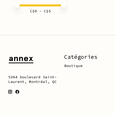
Prix minimum
Price maximum value
C$
0
- C$
5
Catégories
Boutique
5364 boulevard Saint-
Laurent, Montréal, QC