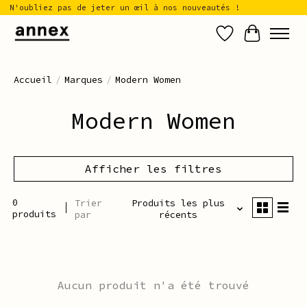
N'oubliez pas de jeter un œil à nos nouveautés !
Liste de sou
Panier
Accueil
/
Marques
/
Modern Women
Modern Women
Afficher les filtres
0
Trier
Produits les plus
produits
par
récents
Aucun produit n'a été trouvé