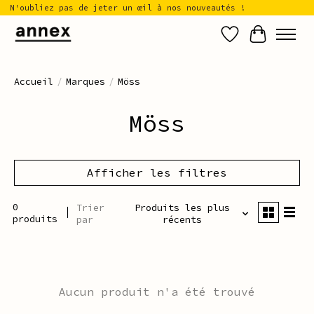
N'oubliez pas de jeter un œil à nos nouveautés !
Liste de sou
Panier
Accueil
/
Marques
/
Möss
Möss
Afficher les filtres
0
Trier
Produits les plus
produits
par
récents
Aucun produit n'a été trouvé