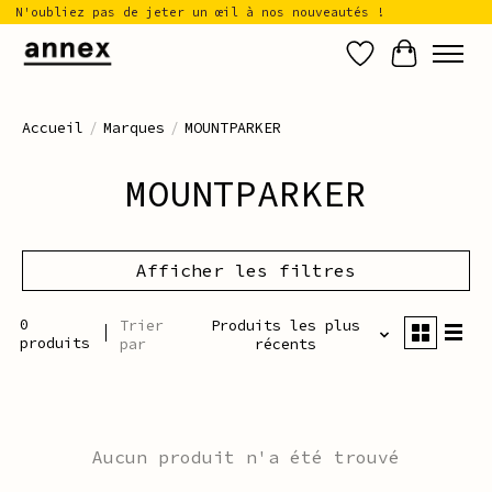
N'oubliez pas de jeter un œil à nos nouveautés !
Liste de sou
Panier
Accueil
/
Marques
/
MOUNTPARKER
MOUNTPARKER
Afficher les filtres
0
Trier
Produits les plus
produits
par
récents
Aucun produit n'a été trouvé