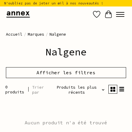
N'oubliez pas de jeter un œil à nos nouveautés !
Liste de sou
Panier
Accueil
/
Marques
/
Nalgene
Nalgene
Afficher les filtres
0
Trier
Produits les plus
produits
par
récents
Aucun produit n'a été trouvé