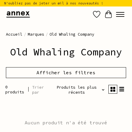
N'oubliez pas de jeter un œil à nos nouveautés !
Liste de sou
Panier
Accueil
/
Marques
/
Old Whaling Company
Old Whaling Company
Afficher les filtres
0
Trier
Produits les plus
produits
par
récents
Aucun produit n'a été trouvé