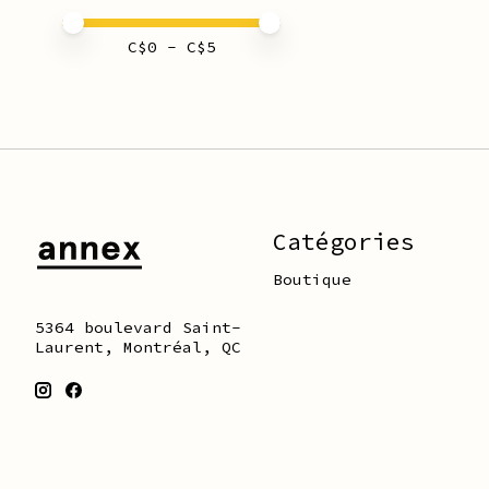
Prix minimum
Price maximum value
C$
0
- C$
5
Catégories
Boutique
5364 boulevard Saint-
Laurent, Montréal, QC