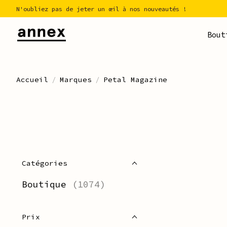
N'oubliez pas de jeter un œil à nos nouveautés !
Bout
Accueil
/
Marques
/
Petal Magazine
Catégories
Boutique
(1074)
Prix