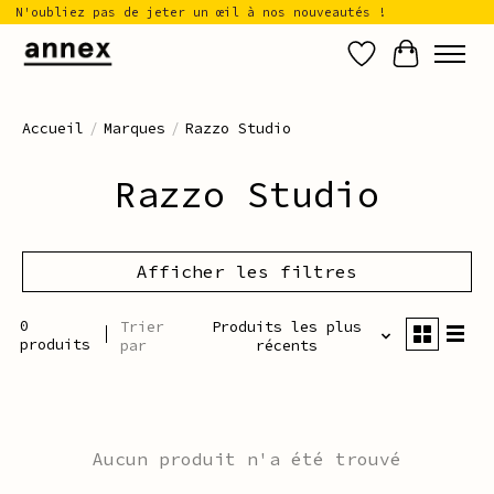
N'oubliez pas de jeter un œil à nos nouveautés !
Liste de sou
Panier
Accueil
/
Marques
/
Razzo Studio
Razzo Studio
Afficher les filtres
0
Trier
Produits les plus
produits
par
récents
Aucun produit n'a été trouvé