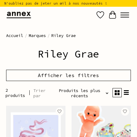
N'oubliez pas de jeter un œil à nos nouveautés !
Liste de sou
Panier
Accueil
/
Marques
/
Riley Grae
Riley Grae
Afficher les filtres
2
Trier
Produits les plus
produits
par
récents