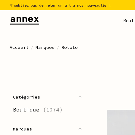
N'oubliez pas de jeter un œil à nos nouveautés !
Bout
Accueil
/
Marques
/
Rototo
Catégories
Boutique
(1074)
Marques