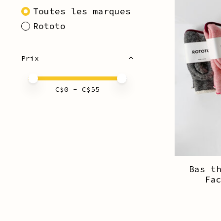
Toutes les marques
Rototo
Prix
Prix minimum
Price maximum value
C$
0
- C$
55
Bas t
Fa