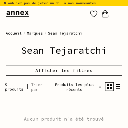
N'oubliez pas de jeter un œil à nos nouveautés !
Liste de sou
Panier
Accueil
/
Marques
/
Sean Tejaratchi
Sean Tejaratchi
Afficher les filtres
0
Trier
Produits les plus
produits
par
récents
Aucun produit n'a été trouvé