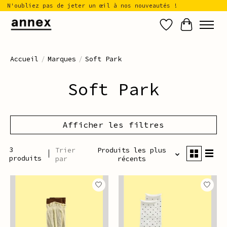
N'oubliez pas de jeter un œil à nos nouveautés !
Liste de sou
Panier
Accueil
/
Marques
/
Soft Park
Soft Park
Afficher les filtres
3
Trier
Produits les plus
produits
par
récents