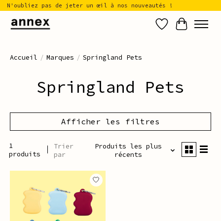
N'oubliez pas de jeter un œil à nos nouveautés !
Liste de sou
Panier
Accueil
/
Marques
/
Springland Pets
Springland Pets
Afficher les filtres
1
Trier
Produits les plus
produits
par
récents