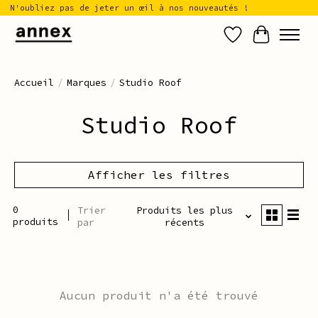
N'oubliez pas de jeter un œil à nos nouveautés !
Liste de sou
Panier
Accueil
/
Marques
/
Studio Roof
Studio Roof
Afficher les filtres
0
Trier
Produits les plus
produits
par
récents
Aucun produit n'a été trouvé