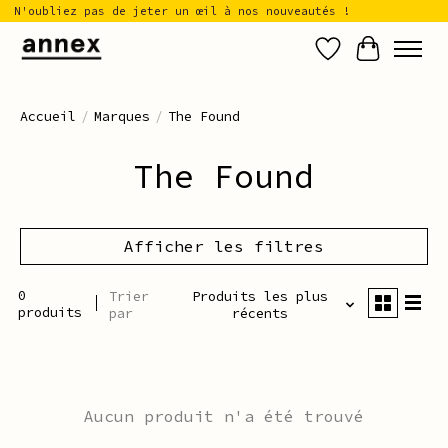
N'oubliez pas de jeter un œil à nos nouveautés !
Liste de sou
Panier
Accueil
/
Marques
/
The Found
The Found
Afficher les filtres
0
Trier
Produits les plus
produits
par
récents
Aucun produit n'a été trouvé