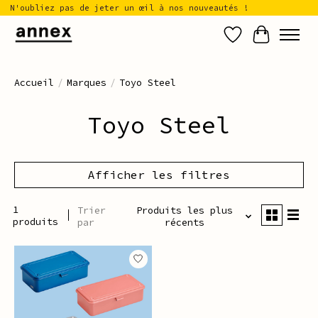
N'oubliez pas de jeter un œil à nos nouveautés !
Liste de sou
Panier
Accueil
/
Marques
/
Toyo Steel
Toyo Steel
Afficher les filtres
1
Trier
Produits les plus
produits
par
récents