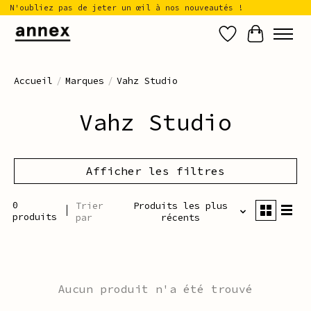
N'oubliez pas de jeter un œil à nos nouveautés !
Liste de sou
Panier
Accueil
/
Marques
/
Vahz Studio
Vahz Studio
Afficher les filtres
0
Trier
Produits les plus
produits
par
récents
Aucun produit n'a été trouvé