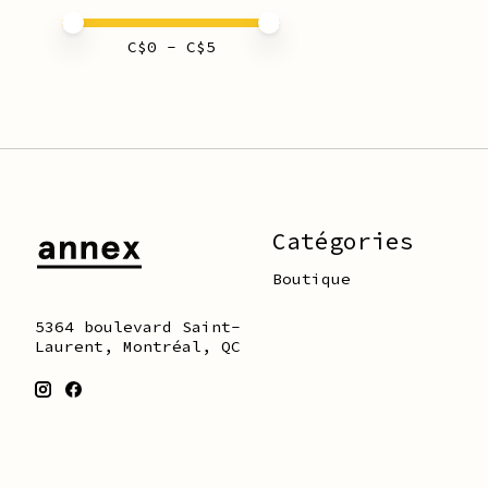
Prix minimum
Price maximum value
C$
0
- C$
5
Catégories
Boutique
5364 boulevard Saint-
Laurent, Montréal, QC