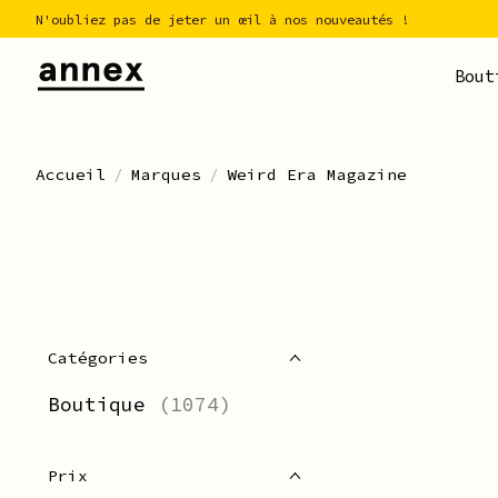
N'oubliez pas de jeter un œil à nos nouveautés !
Bout
Accueil
/
Marques
/
Weird Era Magazine
Catégories
Boutique
(1074)
Prix