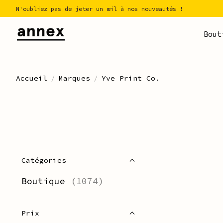
N'oubliez pas de jeter un œil à nos nouveautés !
Bout
Accueil
/
Marques
/
Yve Print Co.
Catégories
Boutique
(1074)
Prix