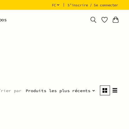
FC
S’inscrire / Se connecter
pos
Trier par
Produits les plus récents