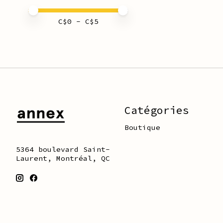
Prix minimum
Price maximum value
C$
0
- C$
5
Catégories
Boutique
5364 boulevard Saint-
Laurent, Montréal, QC