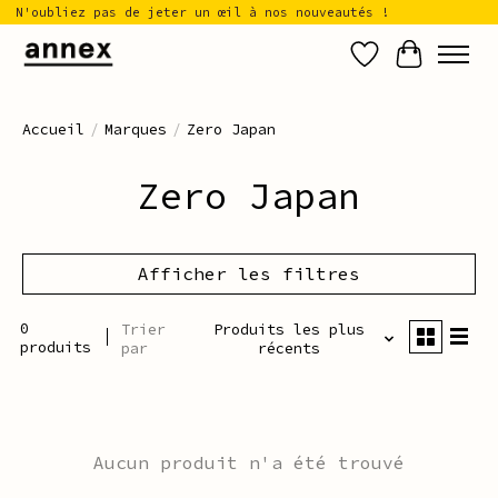
N'oubliez pas de jeter un œil à nos nouveautés !
Liste de sou
Panier
Accueil
/
Marques
/
Zero Japan
Zero Japan
Afficher les filtres
0
Trier
Produits les plus
produits
par
récents
Aucun produit n'a été trouvé